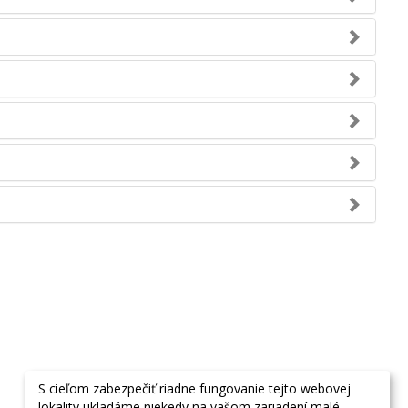
S cieľom zabezpečiť riadne fungovanie tejto webovej
lokality ukladáme niekedy na vašom zariadení malé